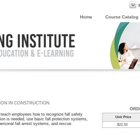
Home
Course Catalog
ION IN CONSTRUCTION
ORD
ll teach employees how to recognize fall safety
Unit Price
tion is needed, use basic fall protection systems,
 personal fall arrest systems, and rescue
$22.33