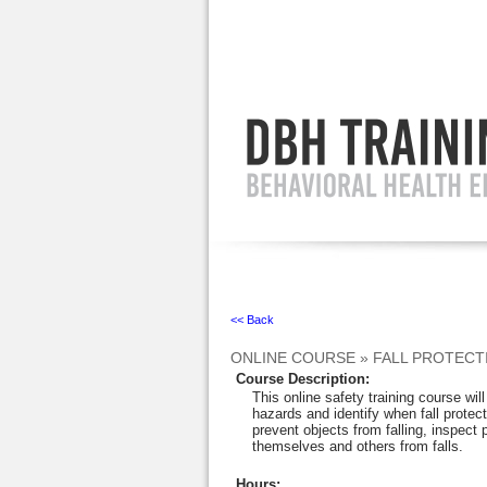
Ignore
<< Back
ONLINE COURSE
»
FALL PROTECT
Course Description
:
This online safety training course wi
hazards and identify when fall protec
prevent objects from falling, inspect
themselves and others from falls.
Hours
: